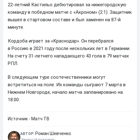
22-летний Кастильо дебютировал за нижегородскую
команду в победном матче с «Акроном» (2:1). Защитник
вышел в стартовом составе и был заменен на 87-й
минуте.
Кордоба играет за «Краснодар». Он перебрался
в Россию в 2021 году после нескольких лет в Германии.
На счету 31-летнего нападающего 43 гола в 79 матчах
РПЛ.
В следующем туре соотечественники могут
встретиться на поле. Их команды сыграют 7 марта в
Нижнем Новгороде, начало матча запланировано на
18:00.
Источник - Матч ТВ
Роман Шевченко
АВТОР: