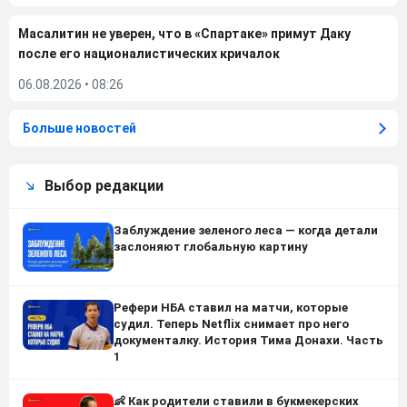
Масалитин не уверен, что в «Спартаке» примут Даку
после его националистических кричалок
06.08.2026
•
08:26
Больше новостей
Выбор редакции
Заблуждение зеленого леса — когда детали
заслоняют глобальную картину
Рефери НБА ставил на матчи, которые
судил. Теперь Netflix снимает про него
документалку. История Тима Донахи. Часть
1
👶 Как родители ставили в букмекерских