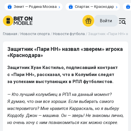
Зенит — Родина Москва
Спартак — Краснодар
Войти
Главная
/
Новости спорта
/
Новости футбола
/
Защитник «Пари НН» на
Защитник «Пари НН» назвал «зверем» игрока
«Краснодара»
Защитник Хуан Кастильо, подписавший контракт
с «Пари НН», рассказал, что в Колумбии следят
за успехами выступающих в РПЛ футболистов.
— Кто лучший колумбиец в РПЛ на данный момент?
Я думаю, что они все хороши. Если выбирать самого
мастеровитого? Мне нравится Карраскаль, но я выберу
Кордобу. Джон — машина. Он — зверь! Не знакомы лично,
но очень хочу с ним познакомиться как можно скорее.