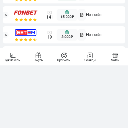
5
15 000₽
141
6
3 000₽
19
7
64
10 000₽
Смотреть всех