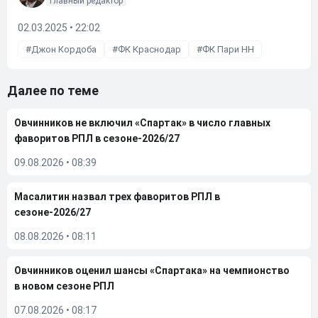
Главный редактор
02.03.2025 • 22:02
Джон Кордоба
ФК Краснодар
ФК Пари НН
Далее по теме
Овчинников не включил «Спартак» в число главных
фаворитов РПЛ в сезоне-2026/27
09.08.2026
•
08:39
Масалитин назвал трех фаворитов РПЛ в
сезоне-2026/27
08.08.2026
•
08:11
Овчинников оценил шансы «Спартака» на чемпионство
в новом сезоне РПЛ
07.08.2026
•
08:17