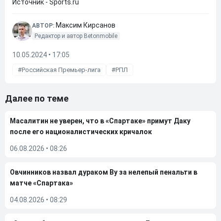
Источник - Sports.ru
Максим Кирсанов
АВТОР:
Редактор и автор Betonmobile
10.05.2024 • 17:05
Российская Премьер-лига
РПЛ
Далее по теме
Масалитин не уверен, что в «Спартаке» примут Даку
после его националистических кричалок
06.08.2026
•
08:26
Овчинников назвал дураком Ву за нелепый пенальти в
матче «Спартака»
04.08.2026
•
08:29