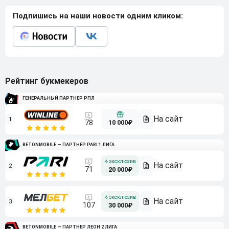
Подпишись на наши новости одним кликом:
Рейтинг букмекеров
ГЕНЕРАЛЬНЫЙ ПАРТНЕР РПЛ
1
10 000₽
78
BETONMOBILE — ПАРТНЕР PARI 1 ЛИГА
2
71
20 000₽
3
107
30 000₽
BETONMOBILE — ПАРТНЕР ЛЕОН 2 ЛИГА