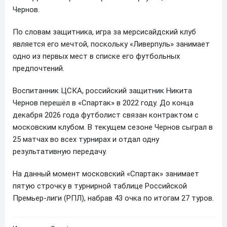
Чернов.
По словам защитника, игра за мерсисайдский клуб
является его мечтой, поскольку «Ливерпуль» занимает
одно из первых мест в списке его футбольных
предпочтений.
Воспитанник ЦСКА, российский защитник Никита
Чернов перешёл в «Спартак» в 2022 году. До конца
декабря 2026 года футболист связан контрактом с
московским клубом. В текущем сезоне Чернов сыграл в
25 матчах во всех турнирах и отдал одну
результативную передачу.
На данный момент московский «Спартак» занимает
пятую строчку в турнирной таблице Российской
Премьер-лиги (РПЛ), набрав 43 очка по итогам 27 туров.