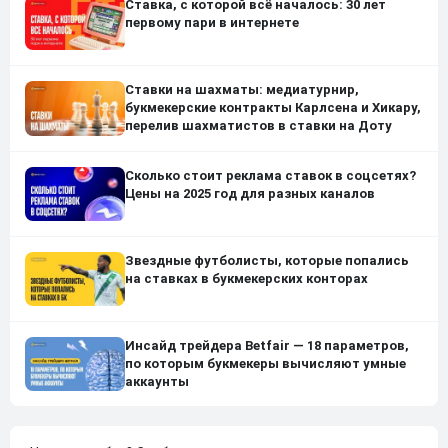
Ставка, с которой всё началось: 30 лет
первому пари в интернете
Ставки на шахматы: медиатурнир,
букмекерские контракты Карлсена и Хикару,
перелив шахматистов в ставки на Доту
Сколько стоит реклама ставок в соцсетях?
Цены на 2025 год для разных каналов
Звездные футболисты, которые попались
на ставках в букмекерских конторах
Инсайд трейдера Betfair — 18 параметров,
по которым букмекеры вычисляют умные
аккаунты