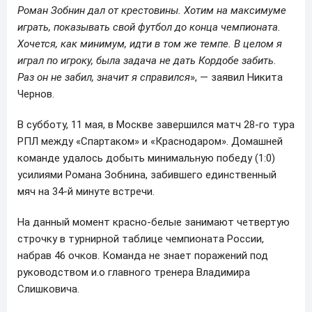
Роман Зобнин дал от крестовины. Хотим на максимуме
играть, показывать свой футбол до конца чемпионата.
Хочется, как минимум, идти в том же темпе. В целом я
играл по игроку, была задача не дать Кордобе забить.
Раз он не забил, значит я справился
», — заявил Никита
Чернов.
В субботу, 11 мая, в Москве завершился матч 28-го тура
РПЛ между «Спартаком» и «Краснодаром». Домашней
команде удалось добыть минимальную победу (1:0)
усилиями Романа Зобнина, забившего единственный
мяч на 34-й минуте встречи.
На данный момент красно-белые занимают четвертую
строчку в турнирной таблице чемпионата России,
набрав 46 очков. Команда не знает поражений под
руководством и.о главного тренера Владимира
Слишковича.