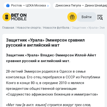
Ростов — ЦСКА Москва
Джессика Пегула — Диана Шнайде
Войти
Главная
/
Новости спорта
/
Новости футбола
/
Защитник «Урала» Эмме
Защитник «Урала» Эммерсон сравнил
русский и английский мат
Защитник «Урала» Владис-Эммерсон Иллой-Айет
сравнил русский и английский мат.
28-летний Эммерсон родился в Одессе в семье
конголезца. Его отец перебрался в СССР из Республики
Конго в конце 80-х, в середине 2010-х являлся
президентом общественной организации
«Содружество африканских беженцев и иммигрантов»
«Мат там [в англ. языке] строится вокруг трех слов,