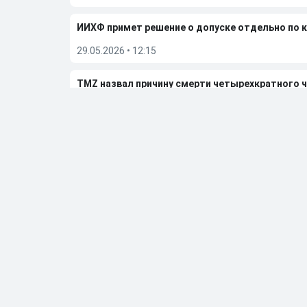
ИИХФ примет решение о допуске отдельно по 
29.05.2026
•
12:15
TMZ назвал причину смерти четырехкратного 
29.05.2026
•
11:31
«Вегас» обыграл «Колорадо» и вышел в финал п
27.05.2026
•
06:50
Больше новостей
Выбор редакции