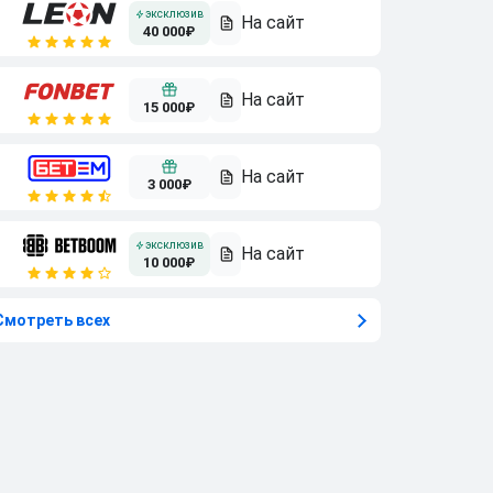
40 000₽
15 000₽
3 000₽
10 000₽
Смотреть всех