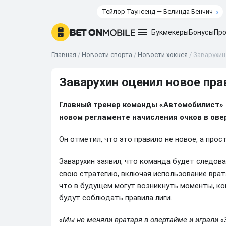
Тейлор Таунсенд — Белинда Бенчич
Букмекеры
Бонусы
Про
Главная
/
Новости спорта
/
Новости хоккея
/
Заварухин
Заварухин оценил новое пра
Главный тренер команды «Автомобилист» 
новом регламенте начисления очков в ове
Он отметил, что это правило не новое, а прос
Заварухин заявил, что команда будет следо
свою стратегию, включая использование врата
что в будущем могут возникнуть моменты, ко
будут соблюдать правила лиги.
«Мы не меняли вратаря в овертайме и играли «3