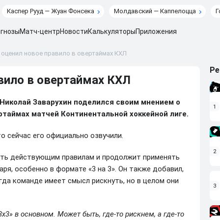
Каспер Рууд — Жуан Фонсека
Молдавский — Каппелоцца
Г
гнозы
Матч-центр
Новости
Калькуляторы
Приложения
 оценил новое правило в овертаймах КХЛ
Ре
вило в овертаймах КХЛ
Николай Заварухин поделился своим мнением о
1
ртаймах матчей Континентальной хоккейной лиге.
то сейчас его официально озвучили.
2
вать действующим правилам и продолжит применять
ря, особенно в формате «3 на 3». Он также добавил,
гда команде имеет смысл рискнуть, но в целом они
3
х3» в основном. Может быть, где-то рискнем, а где-то