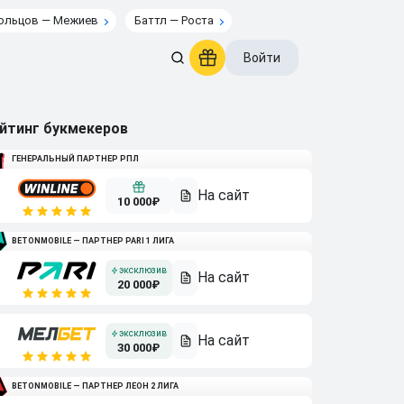
ольцов — Межиев
Баттл — Роста
Войти
йтинг букмекеров
ГЕНЕРАЛЬНЫЙ ПАРТНЕР РПЛ
10 000₽
BETONMOBILE — ПАРТНЕР PARI 1 ЛИГА
20 000₽
30 000₽
BETONMOBILE — ПАРТНЕР ЛЕОН 2 ЛИГА