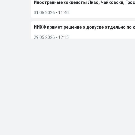
Иностранные хоккеисты Ливо, Чайковски, Грос
31.05.2026
•
11:40
ИИХФ примет решение о допуске отдельно по 
29.05.2026
•
12:15
TMZ назвал причину смерти четырехкратного 
29.05.2026
•
11:31
«Вегас» обыграл «Колорадо» и вышел в финал п
27.05.2026
•
06:50
Больше новостей
Выбор редакции