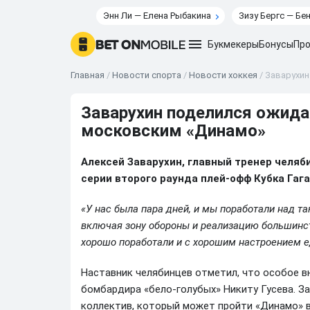
Энн Ли — Елена Рыбакина
Зизу Бергс — Бе
Букмекеры
Бонусы
Про
Главная
/
Новости спорта
/
Новости хоккея
/
Заварухин
Заварухин поделился ожида
московским «Динамо»
Алексей Заварухин, главный тренер челяб
серии второго раунда плей-офф Кубка Гаг
«У нас была пара дней, и мы поработали над та
включая зону обороны и реализацию большинст
хорошо поработали и с хорошим настроением е
Наставник челябинцев отметил, что особое вн
бомбардира «бело-голубых» Никиту Гусева. За
коллектив, который может пройти «Динамо» в