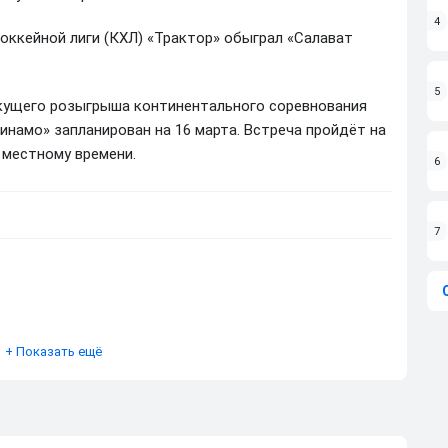
4
оккейной лиги (КХЛ) «Трактор» обыграл «Салават
5
кущего розыгрыша континентального соревнования
намо» запланирован на 16 марта. Встреча пройдёт на
о местному времени.
6
7
+
Показать ещё