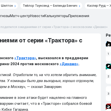
н Шелтон
Тейлор Таунсенд — Белинда Бенчич
Каспер Рууд — 
гнозы
Матч-центр
Новости
Калькуляторы
Приложения
 поделился ожиданиями от серии «Трактора» с московским «Динамо»
Ре
ниями от серии «Трактора» с
1
инского
«Трактора»
, высказался в преддверии
арина-2024 против московского
«Динамо»
.
ктикой. Отработали то, на что хотели обратить внимание,
2
ва. У команды было два выходных, хорошо отдохнули,
дем в Москву»,
— сказал Заварухин.
3
имание в зоне атаки будет нацелено на главного
варухин считает, что в «Тракторе» собрался боевой
 Кубке Гагарина.