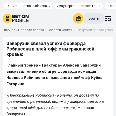
Энн Ли — Елена Рыбакина
Зизу Бергс — Бен Шелтон
Тейл
Войти
Главная
/
Новости спорта
/
Новости хоккея
/
Заварухин связал успех
Заварухин связал успехи форварда
Робинсона в плей-офф с американской
кровью
Главный тренер «Трактора» Алексей Заварухин
высказал мнение об игре форварда команды
Чарльза Робинсона в нынешнем плей-офф Кубка
Гагарина.
«Преображение Робинсона? Конечно, он добавил по
сравнению с регуляркой, видимо, у американцев это в
крови, плей-офф для них более важен»,
— сказал
Заварухин.