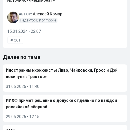
Источник - «Чемпионат»
Алексей Комар
АВТОР:
Редактор Betonmobile
15.01.2024 • 22:07
КХЛ
Далее по теме
Иностранные хоккеисты Ливо, Чайковски, Гросс и Дэй
покинули «Трактор»
31.05.2026
•
11:40
ИИХФ примет решение о допуске отдельно по каждой
российской сборной
29.05.2026
•
12:15