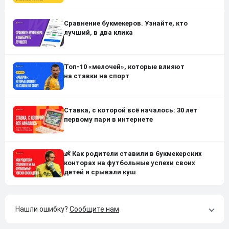
Сравнение букмекеров. Узнайте, кто
лучший, в два клика
Топ-10 «мелочей», которые влияют
на ставки на спорт
Ставка, с которой всё началось: 30 лет
первому пари в интернете
👶 Как родители ставили в букмекерских
конторах на футбольные успехи своих
детей и срывали куш
Нашли ошибку?
Сообщите нам