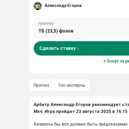
Александр Егоров
прогноз
ТБ (23,5) фолов
Сделать ставку
Бонус за р
Прогноз
Топ-эксперты
Арбитр Александр Егоров рекомендует ста
Мхч. Игра пройдет 23 августа 2025 в 16:1
Казалось бы, все должно быть предсказуемо: