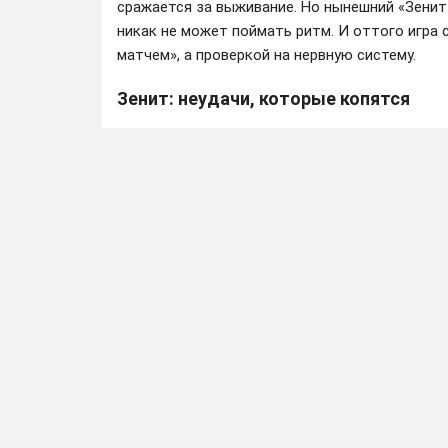
сражается за выживание. Но нынешний «Зенит
никак не может поймать ритм. И оттого игра
матчем», а проверкой на нервную систему.
Зенит: неудачи, которые копятся
У Семака одна победа в пяти турах, и цифры 
игр без побед, восьмое место в таблице. Пе
соперник чувствует, что «Зенит» можно цепля
пропускает меньше всех в лиге (0.63), и это б
кризис.
Динамо: упертость без плана Б
Махачкалинцы — команда, которая кусает до к
три мяча в пяти турах, но очки всё равно взял
пропускает — оно в игре. Если же теряет перв
старте сезона календарь у команды был щадя