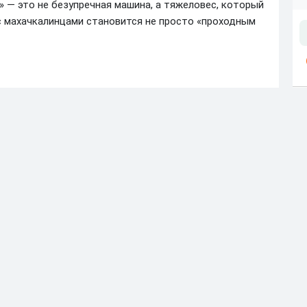
» — это не безупречная машина, а тяжеловес, который
 с махачкалинцами становится не просто «проходным
выглядят жестко: семь пропущенных, серия из четырёх
тербуржцы действуют как будто в полсилы, и каждый
ть. Но не стоит заблуждаться: по xGA команда
ольше похоже на череду странного невезения, чем на
рови, но редко сама диктует правила. Забили всего
и в трёх матчах. Секрет прост: если «Динамо» не
ый мяч, то чаще всего рушится вся конструкция. На
щий, а единственный серьёзный соперник, «Спартак»,