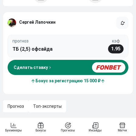
Сергей Лапочкин
прогноз
кэф
1.95
ТБ (2,5) офсайда
Сделать ставку
Бонус за регистрацию 15 000 ₽
Прогноз
Топ-эксперты
Рефери ФИФА Сергей Лапочкин рекомендует
ставку на фолы в матче 24 тура РПЛ «Зенит» –