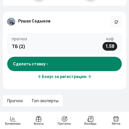
Рушан Садыков
прогноз
кэф
1.58
ТБ (2)
Сделать ставку
Бонус за регистрацию
Прогноз
Топ-эксперты
Кто победит в главном матче месяца? Кто забьет:
Джон Кордоба или Максим Глушенков? «Зенит»