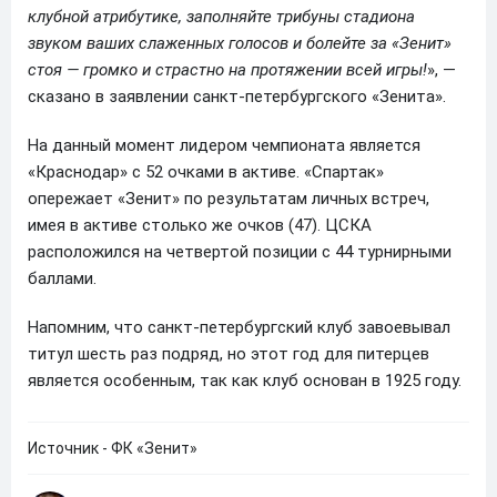
клубной атрибутике, заполняйте трибуны стадиона
звуком ваших слаженных голосов и болейте за «Зенит»
стоя — громко и страстно на протяжении всей игры!
», —
сказано в заявлении санкт-петербургского «Зенита».
На данный момент лидером чемпионата является
«Краснодар» с 52 очками в активе. «Спартак»
опережает «Зенит» по результатам личных встреч,
имея в активе столько же очков (47). ЦСКА
расположился на четвертой позиции с 44 турнирными
баллами.
Напомним, что санкт-петербургский клуб завоевывал
титул шесть раз подряд, но этот год для питерцев
является особенным, так как клуб основан в 1925 году.
Источник - ФК «Зенит»