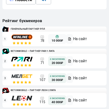
Рейтинг букмекеров
ГЕНЕРАЛЬНЫЙ ПАРТНЕР РПЛ
1
10 000₽
78
BETONMOBILE — ПАРТНЕР PARI 1 ЛИГА
2
71
20 000₽
3
107
30 000₽
BETONMOBILE — ПАРТНЕР ЛЕОН 2 ЛИГА
4
115
40 000₽