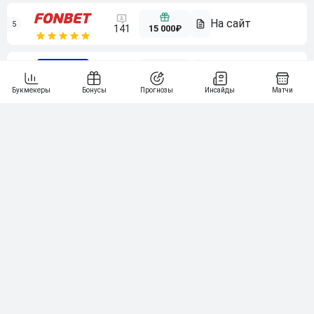
5
15 000₽
141
6
3 000₽
19
7
64
10 000₽
Смотреть всех