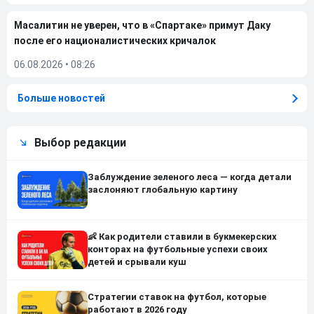
Масалитин не уверен, что в «Спартаке» примут Даку
после его националистических кричалок
06.08.2026
•
08:26
Больше новостей
Выбор редакции
Заблуждение зеленого леса — когда детали
заслоняют глобальную картину
👶 Как родители ставили в букмекерских
конторах на футбольные успехи своих
детей и срывали куш
Стратегии ставок на футбол, которые
работают в 2026 году