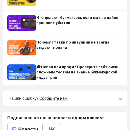
Что делают букмекеры, если матч в лайве
приносит убыток
Почему ставки по интуиции не всегда
выдают попана
🎓Попан или профи? Проверьте себя очень
сложным тестом на знание букмекерской
индустрии
Нашли ошибку?
Сообщите нам
Подпишись на наши новости одним кликом: