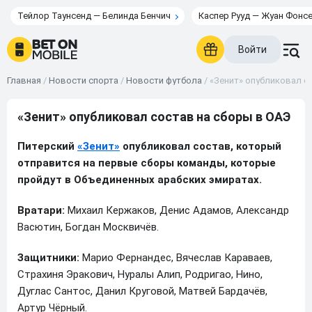
Тейлор Таунсенд — Белинда Бенчич
Каспер Рууд — Жуан Фонс
Войти
Главная
/
Новости спорта
/
Новости футбола
/
«Зенит» опубликовал с
«Зенит» опубликовал состав на сборы в ОАЭ
Питерский
«Зенит»
опубликовал состав, который
отправится на первые сборы команды, которые
пройдут в Объединенных арабских эмиратах.
Вратари:
Михаил Кержаков, Денис Адамов, Александр
Васютин, Богдан Москвичёв.
Защитники:
Марио Фернандес, Вячеслав Караваев,
Страхиня Эракович, Нуралы Алип, Родригао, Нино,
Дуглас Сантос, Данил Круговой, Матвей Бардачёв,
Артур Чёрный.