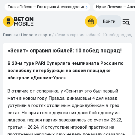
Талия Гибсон — Екатерина Александрова
Иржи Лехечка — Але
Войти
Главная
/
Новости спорта
/
«Зенит» справил юбилей: 10 побед подряд!
«Зенит» справил юбилей: 10 побед подряд!
В 20-м туре
PARI
Суперлига чемпионата России по
волейболу петербуржцы на своей площадке
обыграли «Динамо-Урал».
В отличие от соперника, у «Зенита» это был первый
матч в новом году. Правда, динамовцы 4 дня назад
уступили в гостях столичным одноклубникам в трех
сетах. Но при этом в двух из них дали бой одному из
лидеров: первая партия завершилась со счетом 25:22,
третья – 26:24. И отсутствие игровой практики на
протяжении неполных двух недель поначалу сказалось