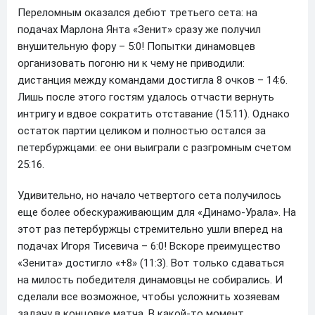
Переломным оказался дебют третьего сета: на
подачах Марлона Янта «Зенит» сразу же получил
внушительную фору – 5:0! Попытки динамовцев
организовать погоню ни к чему не приводили:
дистанция между командами достигла 8 очков – 14:6.
Лишь после этого гостям удалось отчасти вернуть
интригу и вдвое сократить отставание (15:11). Однако
остаток партии целиком и полностью остался за
петербуржцами: ее они выиграли с разгромным счетом
25:16.
Удивительно, но начало четвертого сета получилось
еще более обескураживающим для «Динамо-Урала». На
этот раз петербуржцы стремительно ушли вперед на
подачах Игоря Тисевича – 6:0! Вскоре преимущество
«Зенита» достигло «+8» (11:3). Вот только сдаваться
на милость победителя динамовцы не собирались. И
сделали все возможное, чтобы усложнить хозяевам
задачу в концовке матча. В какой-то момент