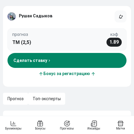
Рушан Садыков
прогноз
кэф
1.89
ТМ (2,5)
Сделать ставку
Бонус за регистрацию
Прогноз
Топ-эксперты
Сколько желтых карточек будет в игре? Потеряет
ли очки «Зенит» дома? «Зенит» принимает «ЦСКА»
в рамках девятнадцатого тура Чемпионата