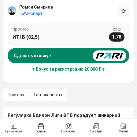
Роман Смирнов
эксперт
прогноз
кэф
1.78
ИТ1Б (82,5)
Сделать ставку
Бонус за регистрацию 20 000 ₽
Прогноз
Топ-эксперты
Регулярка Единой Лиги ВТБ порадует шикарной
вывеской: Зенит против ЦСКА. Встреча в «Сибур
Арене» состоится 30 марта в 14:00 по МСК.