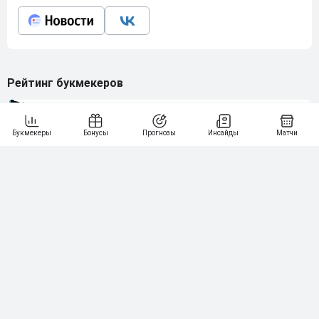
Рейтинг букмекеров
ГЕНЕРАЛЬНЫЙ ПАРТНЕР РПЛ
1
10 000₽
78
BETONMOBILE — ПАРТНЕР PARI 1 ЛИГА
2
71
20 000₽
3
107
30 000₽
BETONMOBILE — ПАРТНЕР ЛЕОН 2 ЛИГА
4