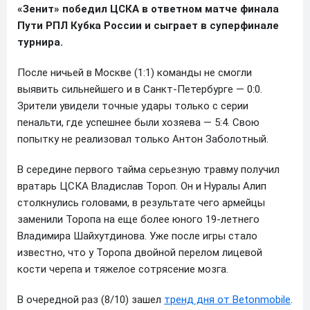
«Зенит» победил ЦСКА в ответном матче финала
Пути РПЛ Кубка России и сыграет в суперфинале
турнира.
После ничьей в Москве (1:1) команды не смогли
выявить сильнейшего и в Санкт-Петербурге — 0:0.
Зрители увидели точные удары только с серии
пенальти, где успешнее были хозяева — 5:4. Свою
попытку не реализовал только Антон Заболотный.
В середине первого тайма серьезную травму получил
вратарь ЦСКА Владислав Тороп. Он и Нуралы Алип
столкнулись головами, в результате чего армейцы
заменили Торопа на еще более юного 19-летнего
Владимира Шайхутдинова. Уже после игры стало
известно, что у Торопа двойной перелом лицевой
кости черепа и тяжелое сотрясение мозга.
В очередной раз (8/10) зашел
тренд дня от Betonmobile
.