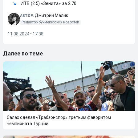
ИТБ (2.5) «Зенита» за 2.70
Дмитрий Малик
АВТОР:
Редактор букмекерских новостей
11.08.2024 • 17:38
Далее по теме
Салах сделал «Трабзонспор» третьим фаворитом
чемпионата Турции