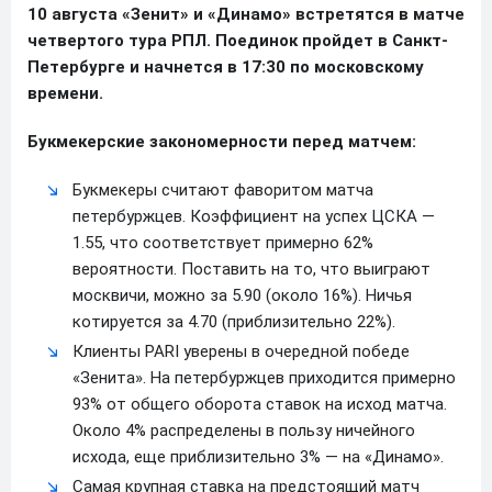
10 августа «Зенит» и «Динамо» встретятся в матче
четвертого тура РПЛ. Поединок пройдет в Санкт-
Петербурге и начнется в 17:30 по московскому
времени.
Букмекерские закономерности перед матчем:
Букмекеры считают фаворитом матча
петербуржцев. Коэффициент на успех ЦСКА —
1.55, что соответствует примерно 62%
вероятности. Поставить на то, что выиграют
москвичи, можно за 5.90 (около 16%). Ничья
котируется за 4.70 (приблизительно 22%).
Клиенты PARI уверены в очередной победе
«Зенита». На петербуржцев приходится примерно
93% от общего оборота ставок на исход матча.
Около 4% распределены в пользу ничейного
исхода, еще приблизительно 3% — на «Динамо».
Самая крупная ставка на предстоящий матч