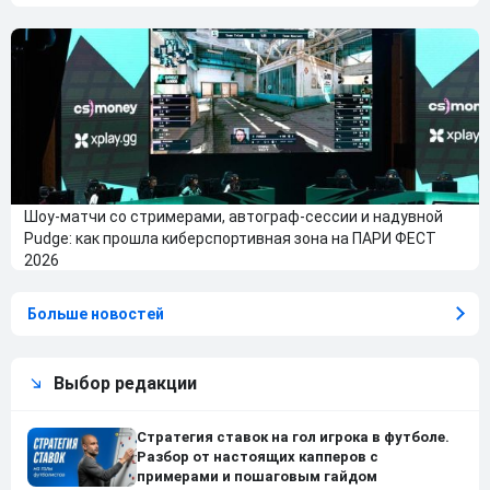
Шоу-матчи со стримерами, автограф-сессии и надувной
Pudge: как прошла киберспортивная зона на ПАРИ ФЕСТ
2026
Больше новостей
Выбор редакции
Стратегия ставок на гол игрока в футболе.
Разбор от настоящих капперов с
примерами и пошаговым гайдом