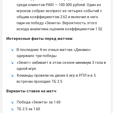
среди клиентов PARI — 100 000 рублей. Один из
игроков собрал экспресс из четырех событий с
общим коэффициентом 2.62 и включил в него
пари на победу «Зенита». Вероятность этого
исхода аналитики оценили коэффициентом 1.52.
Интересные факты перед матчем:
В последних 4-ех очных матчах «Динамо»
одержало три победы
«Зенит» забивает в этом сезоне минимум 3 гола в
одной игре
Команды провели на двоих 6 игр в РПЛ и в 5
встречах проходил ТБ 2.5
Варианты ставок на матч:
Победа «Зенита» за 1.60
ТБ 2.5 за 1.60