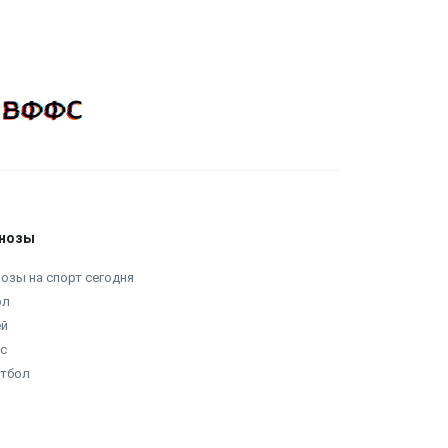
нозы
озы на спорт сегодня
ол
ей
с
етбол