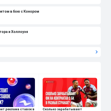
ритом в бою с Конором
гора и Холлоуэя
оит реклама ставок в
Сколько зарабатывают