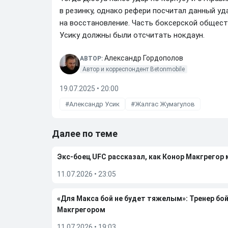
в резинку, однако рефери посчитал данный уд
на восстановление. Часть боксерской общест
Усику должны были отсчитать нокдаун.
Александр Гордополов
АВТОР:
Автор и корреспондент Betonmobile
19.07.2025 • 20:00
Александр Усик
Жалгас Жумагулов
Далее по теме
Экс-боец UFC рассказал, как Конор Макгрегор
11.07.2026
•
23:05
«Для Макса бой не будет тяжелым»: Тренер бо
Макгрегором
11.07.2026
•
19:03