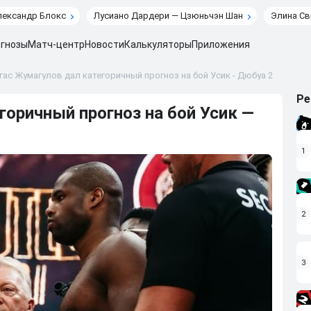
лександр Блокс
Лусиано Дардери — Цзюньчэн Шан
Элина Св
гнозы
Матч-центр
Новости
Калькуляторы
Приложения
ас Жумагулов дал категоричный прогноз на бой Усик - Дюбуа 2
Ре
оричный прогноз на бой Усик —
1
2
3