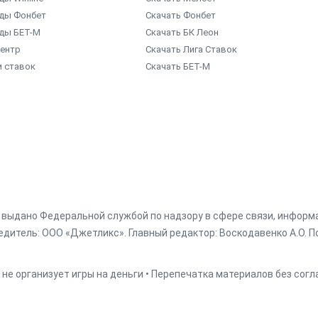
ды Фонбет
Скачать Фонбет
ды БЕТ-М
Скачать БК Леон
центр
Скачать Лига Ставок
и ставок
Скачать БЕТ-М
г. выдано Федеральной службой по надзору в сфере связи, инфор
дитель: ООО «Джетликс». Главный редактор: Воскодавенко А.О. По
 не организует игры на деньги • Перепечатка материалов без сог