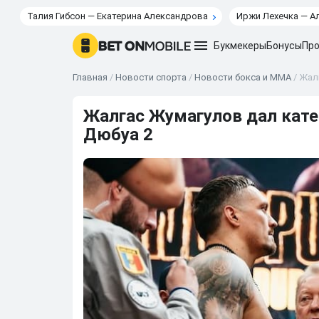
Талия Гибсон — Екатерина Александрова
Иржи Лехечка — А
Букмекеры
Бонусы
Про
Главная
/
Новости спорта
/
Новости бокса и ММА
/
Жалг
Жалгас Жумагулов дал катег
Дюбуа 2