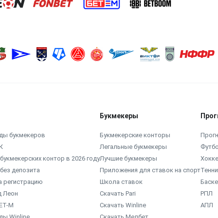
Букмекеры
Прог
ды букмекеров
Букмекерские конторы
Прогн
К
Легальные букмекеры
Футб
букмекерских контор в 2026 году
Лучшие букмекеры
Хокк
без депозита
Приложения для ставок на спорт
Тенни
а регистрацию
Школа ставок
Баск
д Леон
Скачать Pari
РПЛ
ЕТ-М
Скачать Winline
АПЛ
ы Winline
Скачать Мелбет