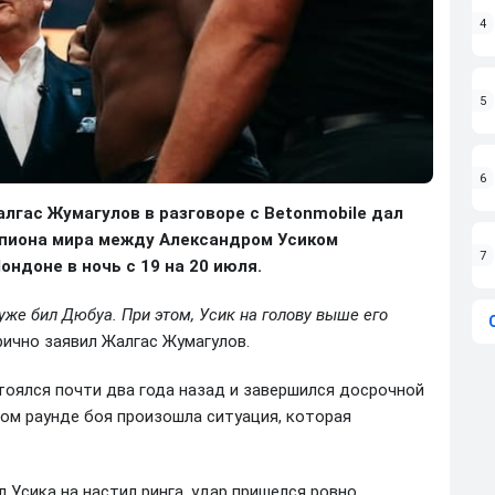
4
5
6
лгас Жумагулов в разговоре с Betonmobile дал
емпиона мира между Александром Усиком
7
ндоне в ночь с 19 на 20 июля.
же бил Дюбуа. При этом, Усик на голову выше его
орично заявил Жалгас Жумагулов.
тоялся почти два года назад и завершился досрочной
том раунде боя произошла ситуация, которая
 Усика на настил ринга, удар пришелся ровно