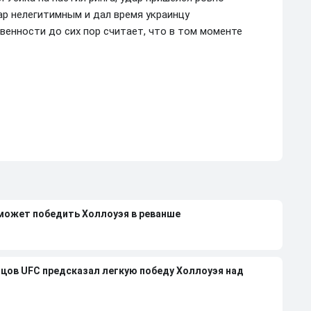
ар нелегитимным и дал время украинцу
венности до сих пор считает, что в том моменте
 может победить Холлоуэя в реванше
йцов UFC предсказал легкую победу Холлоуэя над