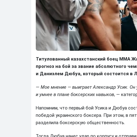
Титулованный казахстанский боец ММА Жа
прогноз на бой за звание абсолютного ч
и Даниэлем Дюбуа, который состоится в Ло
—
Мое мнение — выиграет Александр Усик. Он у
и умнее в плане боксерских навыков
, — катег
Напомним, что первый бой Усика и Дюбуа сос
победой украинского боксера. При этом, в пя
разделила боксерскую общественность.
Тогда Дюбуа нанес удар по корпусу и отправил