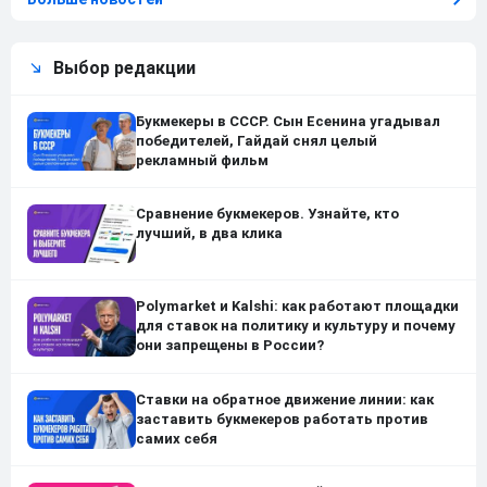
Выбор редакции
Букмекеры в СССР. Сын Есенина угадывал
победителей, Гайдай снял целый
рекламный фильм
Сравнение букмекеров. Узнайте, кто
лучший, в два клика
Polymarket и Kalshi: как работают площадки
для ставок на политику и культуру и почему
они запрещены в России?
Ставки на обратное движение линии: как
заставить букмекеров работать против
самих себя