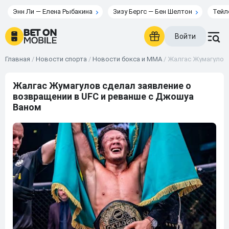
Энн Ли — Елена Рыбакина
Зизу Бергс — Бен Шелтон
Тейл
Войти
Главная
/
Новости спорта
/
Новости бокса и ММА
/
Жалгас Жумагулов 
Жалгас Жумагулов сделал заявление о
возвращении в UFC и реванше с Джошуа
Ваном