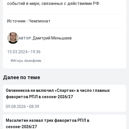
событий в мире, связанных с действиями РФ.
Источник - Чемпионат
Дмитрий Меньшаев
АВТОР:
15.03.2024 • 19:36
Игорь Акинфеев
Далее по теме
Овчинников не включил «Спартак» в число главных
фаворитов РПЛ в сезоне-2026/27
09.08.2026
•
08:39
Масалитин назвал трех фаворитов РПЛ в
сезоне-2026/27