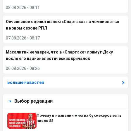
08.08.2026
•
08:11
Овчинников оценил шансы «Спартака» на чемпионство
в новом сезоне РПЛ
07.08.2026
•
08:17
Масалитин не уверен, что в «Спартаке» примут Даку
после его националистических кричалок
06.08.2026
•
08:26
Больше новостей
Выбор редакции
Почему в названии многих букмекеров есть
число 88