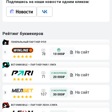
Подпишись на наши новости одним кликом:
Рейтинг букмекеров
ГЕНЕРАЛЬНЫЙ ПАРТНЕР РПЛ
1
10 000₽
78
BETONMOBILE — ПАРТНЕР PARI 1 ЛИГА
2
71
20 000₽
3
107
30 000₽
BETONMOBILE — ПАРТНЕР ЛЕОН 2 ЛИГА