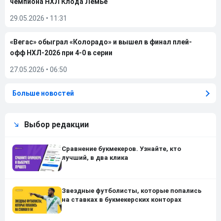
чемпиона НХЛ Клода Лемье
29.05.2026
•
11:31
«Вегас» обыграл «Колорадо» и вышел в финал плей-
офф НХЛ-2026 при 4-0 в серии
27.05.2026
•
06:50
Больше новостей
Выбор редакции
Сравнение букмекеров. Узнайте, кто
лучший, в два клика
Звездные футболисты, которые попались
на ставках в букмекерских конторах