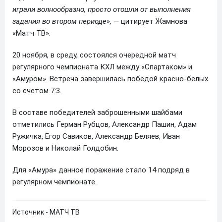
играли волнообразно, просто отошли от выполнения
задания во втором периоде», —
цитирует Жамнова
«Матч ТВ».
20 ноября, в среду, состоялся очередной матч
регулярного чемпионата КХЛ между «Спартаком» и
«Амуром». Встреча завершилась победой красно-белых
со счетом 7:3.
В составе победителей заброшенными шайбами
отметились Герман Рубцов, Александр Пашин, Адам
Ружичка, Егор Савиков, Александр Беляев, Иван
Морозов и Николай Голдобин.
Для «Амура» данное поражение стало 14 подряд в
регулярном чемпионате.
Источник - МАТЧ ТВ