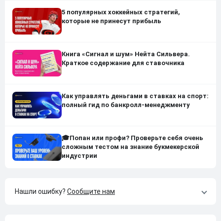
5 популярных хоккейных стратегий,
которые не принесут прибыль
Книга «Сигнал и шум» Нейта Сильвера.
Краткое содержание для ставочника
Как управлять деньгами в ставках на спорт:
полный гид по банкролл-менеджменту
🎓Попан или профи? Проверьте себя очень
сложным тестом на знание букмекерской
индустрии
Нашли ошибку?
Сообщите нам