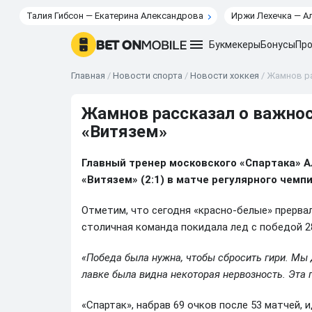
Талия Гибсон — Екатерина Александрова
Иржи Лехечка — А
Букмекеры
Бонусы
Про
Главная
/
Новости спорта
/
Новости хоккея
/
Жамнов ра
Жамнов рассказал о важнос
«Витязем»
Главный тренер московского «Спартака» 
«Витязем» (2:1) в матче регулярного чемп
Отметим, что сегодня «красно-белые» прервал
столичная команда покидала лед с победой 2
«Победа была нужна, чтобы сбросить гири. Мы 
лавке была видна некоторая нервозность. Эта 
«Спартак», набрав 69 очков после 53 матчей,