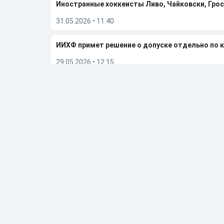
Иностранные хоккеисты Ливо, Чайковски, Грос
31.05.2026
•
11:40
ИИХФ примет решение о допуске отдельно по 
29.05.2026
•
12:15
TMZ назвал причину смерти четырехкратного 
29.05.2026
•
11:31
«Вегас» обыграл «Колорадо» и вышел в финал п
27.05.2026
•
06:50
Больше новостей
Выбор редакции