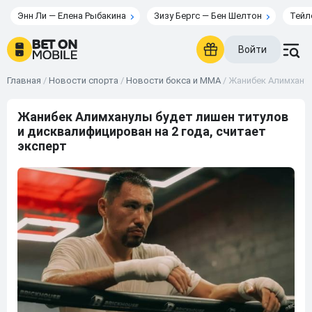
Энн Ли — Елена Рыбакина
Зизу Бергс — Бен Шелтон
Тейл
Войти
Главная
/
Новости спорта
/
Новости бокса и ММА
/
Жанибек Алимханул
Жанибек Алимханулы будет лишен титулов
и дисквалифицирован на 2 года, считает
эксперт