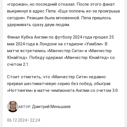
«горожан», но последний отказал. После этого фанат
выкрикнул в адрес Пепа: «Еще поплачь из-за проигрыша
сегодня». Реакция была мгновенной. Пепа пришлось
удерживать сразу двум людям.
Финал Кубка Англии по футболу 2024 года прошел 25
мая 2024 года в Лондоне на стадионе «Уэмбли». В
матче встретились «Манчестер Сити» и «Манчестер
Юнайтед». Победу одержал «Манчестер Юнайтед» со
счетом 2:1.
Стоит отметить, что «Манчестер Сити» недавно
прервал шестиматчевую серию без побед, обыграв
«Ноттингем» в матче чемпионата Англии со счетом 3:0.
Дмитрий Меньшаев
АВТОР:
06.12.2024 • 22:24