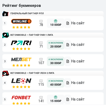
Рейтинг букмекеров
ГЕНЕРАЛЬНЫЙ ПАРТНЕР РПЛ
1
10 000₽
78
BETONMOBILE — ПАРТНЕР PARI 1 ЛИГА
2
71
20 000₽
3
107
30 000₽
BETONMOBILE — ПАРТНЕР ЛЕОН 2 ЛИГА
4
115
40 000₽
5
15 000₽
141