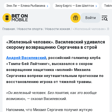
Энн Ли — Елена Рыбакина
Зизу Бергс — Бен Шелтон
Тейл
Войти
Главная
/
Новости спорта
/
Новости хоккея
/
«Железный человек». Ва
«Железный человек». Василевский удивился
скорому возвращению Сергачева в строй
Андрей Василевский
, российский голкипер клуба
«Тампа-Бей Лайтнинг», высказался о скором
возвращении защитника «молний» Михаила
Сергачева вопреки неутешительным прогнозам по
восстановлению игрока от тяжелой травмы.
«Он железный человек. Без понятия, как это вообще
возможно», —
сказал Василевский.
Напомним, что Михаил Сергачев получил жуткую