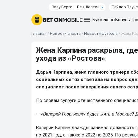
Зизу Бергс — Бен Шелтон
Тейлор Таунс
Букмекеры
Бонусы
Про
Главная
/
Новости спорта
/
Новости футбола
/
Жена Кар
Жена Карпина раскрыла, где
ухода из «Ростова»
Дарья Карпина, жена главного тренера сб
социальных сетях ответила на вопрос одн
специалист после завершения своего сот
По словам супруги отечественного специалист
—
«Валерий Георгиевич будет жить в Москве? 
Валерий Карпин дважды занимал должность гл
по 2021 год, а также с 2022 по 2025. По резу