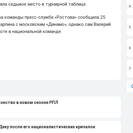
яла седьмое место в турнирной таблице.
4
ера команды пресс-служба «Ростова» сообщила 25
арпина с московским «Динамо», однако сам Валерий
5
боте в национальной команде.
6
7
ионство в новом сезоне РПЛ
 Даку после его националистических кричалок