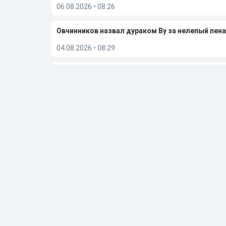
06.08.2026
•
08:26
Овчинников назвал дураком Ву за нелепый пена
04.08.2026
•
08:29
«Это проблема вратаря и защитника». Лапочки
02.08.2026
•
23:19
Больше новостей
Выбор редакции