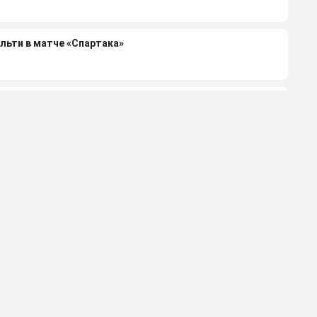
льти в матче «Спартака»
н объяснил курьезный пенальти в матче «Спартака»