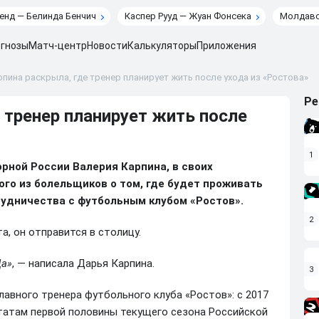
енд — Белинда Бенчич
Каспер Рууд — Жуан Фонсека
Молдавс
гнозы
Матч-центр
Новости
Калькуляторы
Приложения
пина раскрыла, где тренер планирует жить после ухода из «Ростова»
Ре
 тренер планирует жить после
1
орной России Валерия Карпина, в своих
ого из болельщиков о том, где будет проживать
рудничества с футбольным клубом «Ростов».
2
а, он отправится в столицу.
Да»
, — написала Дарья Карпина.
3
авного тренера футбольного клуба «Ростов»: с 2017
льтатам первой половины текущего сезона Российской