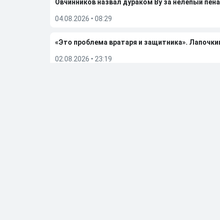
Овчинников назвал дураком Ву за нелепый пена
04.08.2026
•
08:29
«Это проблема вратаря и защитника». Лапочки
02.08.2026
•
23:19
Гаджиев поделился ожиданиями от сезона-202
02.08.2026
•
07:49
Больше новостей
Выбор редакции