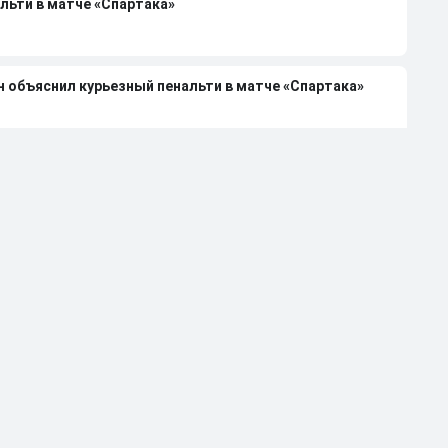
льти в матче «Спартака»
н объяснил курьезный пенальти в матче «Спартака»
6/27 в РПЛ