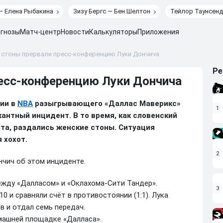
— Елена Рыбакина
Зизу Бергс — Бен Шелтон
Тейлор Таунсенд
гнозы
Матч-центр
Новости
Калькуляторы
Приложения
 стоны прервали пресс-конференцию Луки Дончича
Ре
есс-конференцию Луки Дончича
ции в
NBA
разыгрывающего «Даллас Маверикс»
1
антный инцидент. В то время, как словенский
та, раздались женские стоны. Ситуация
 хохот.
2
нчич об этом инциденте.
ежду «Далласом» и «Оклахома-Сити Тандер».
3
0 и сравняли счёт в противостоянии (1:1). Лука
в и отдал семь передач.
машней площадке «Далласа».