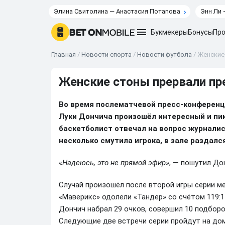
Элина Свитолина — Анастасия Потапова
Энн Ли 
Букмекеры
Бонусы
Про
Главная
/
Новости спорта
/
Новости футбола
/
Женские
Женские стоны прервали пр
Во время послематчевой пресс-конферен
Луки Дончича произошёл интересный и пик
баскетболист отвечал на вопрос журналис
несколько смутила игрока, в зале раздался
«
Надеюсь, это не прямой эфир
», — пошутил До
Случай произошёл после второй игры серии м
«Маверикс» одолели «Тандер» со счётом 119:11
Дончич набрал 29 очков, совершил 10 подборо
Следующие две встречи серии пройдут на до