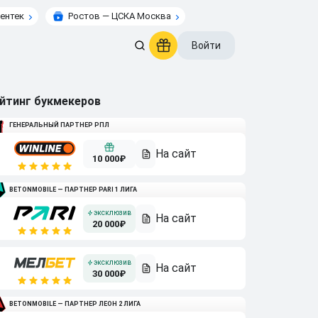
ентек
Ростов — ЦСКА Москва
Войти
йтинг букмекеров
ГЕНЕРАЛЬНЫЙ ПАРТНЕР РПЛ
10 000₽
BETONMOBILE — ПАРТНЕР PARI 1 ЛИГА
20 000₽
30 000₽
BETONMOBILE — ПАРТНЕР ЛЕОН 2 ЛИГА