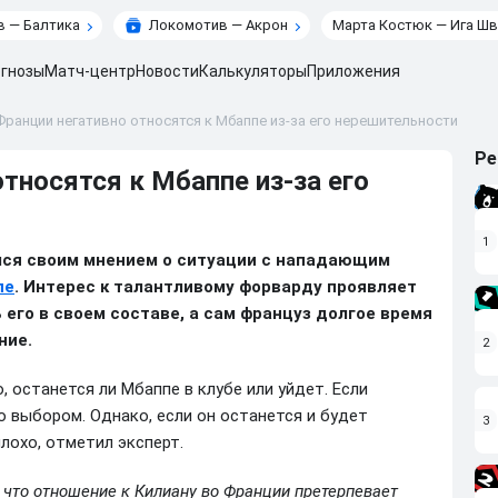
 — Балтика
Локомотив — Акрон
Марта Костюк — Ига Шв
гнозы
Матч-центр
Новости
Калькуляторы
Приложения
ранции негативно относятся к Мбаппе из-за его нерешительности
Ре
тносятся к Мбаппе из-за его
1
лся своим мнением о ситуации с нападающим
пе
. Интерес к талантливому форварду проявляет
 его в своем составе, а сам француз долгое время
ние.
2
 останется ли Мбаппе в клубе или уйдет. Если
 выбором. Однако, если он останется и будет
3
лохо, отметил эксперт.
, что отношение к Килиану во Франции претерпевает