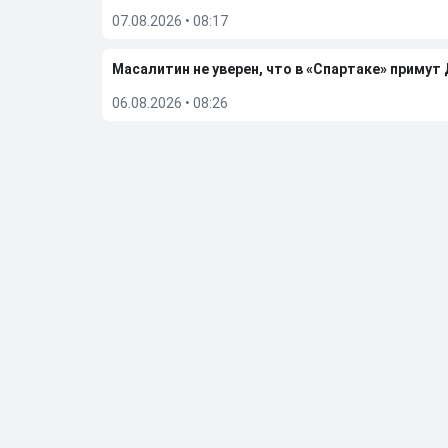
07.08.2026
•
08:17
Масалитин не уверен, что в «Спартаке» примут
06.08.2026
•
08:26
Овчинников назвал дураком Ву за нелепый пена
04.08.2026
•
08:29
«Это проблема вратаря и защитника». Лапочки
02.08.2026
•
23:19
Больше новостей
Выбор редакции