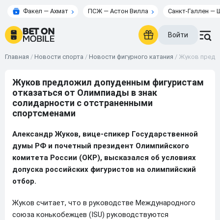
Факел — Ахмат
ПСЖ — Астон Вилла
Санкт-Галлен — 
Войти
Главная
/
Новости спорта
/
Новости фигурного катания
/
Жуков предл
Жуков предложил допуденным фигуристам
отказаться от Олимпиады в знак
солидарности с отстраненными
спортсменами
Александр Жуков, вице-спикер Государственной
думы РФ и почетный президент Олимпийского
комитета России (ОКР), высказался об условиях
допуска российских фигуристов на олимпийский
отбор.
Жуков считает, что в руководстве Международного
союза конькобежцев (ISU) руководствуются