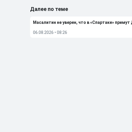
Далее по теме
Масалитин не уверен, что в «Спартаке» примут
06.08.2026
•
08:26
Овчинников назвал дураком Ву за нелепый пена
04.08.2026
•
08:29
«Это проблема вратаря и защитника». Лапочки
02.08.2026
•
23:19
Гаджиев поделился ожиданиями от сезона-202
02.08.2026
•
07:49
Больше новостей