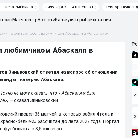
— Елена Рыбакина
Зизу Бергс — Бен Шелтон
Тейлор Таунсенд
гнозы
Матч-центр
Новости
Калькуляторы
Приложения
кий не считает себя любимчиком Абаскаля в «Спартаке»
Ре
бя любимчиком Абаскаля в
1
он Зиньковский ответил на вопрос об отношении
команды Гильермо Абаскаля.
 Точно не могу сказать, что у Абаскаля я был
2
оле»
, — сказал Зиньковский.
ковский провел 36 матчей, в которых забил 4 гола и
3
 «красно-белыми» рассчитан до лета 2027 года. Портал
о футболиста в 3,5 млн евро.