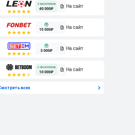
40 000₽
15 000₽
3 000₽
10 000₽
Смотреть всех