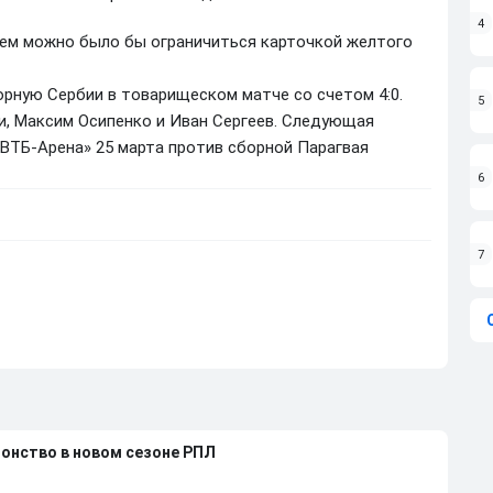
4
ием можно было бы ограничиться карточкой желтого
орную Сербии в товарищеском матче со счетом 4:0.
5
и, Максим Осипенко и Иван Сергеев. Следующая
ВТБ-Арена» 25 марта против сборной Парагвая
6
7
ионство в новом сезоне РПЛ