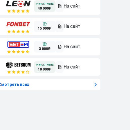
40 000₽
15 000₽
3 000₽
10 000₽
Смотреть всех