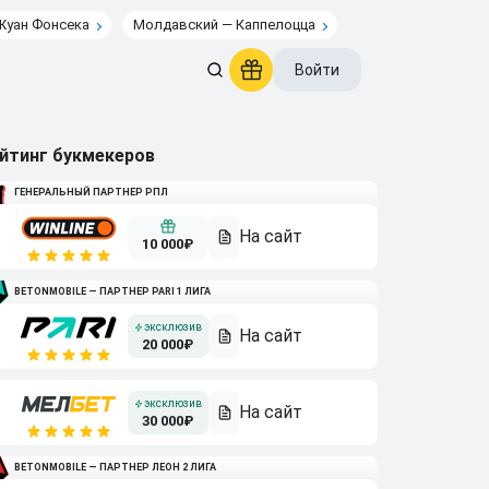
Жуан Фонсека
Молдавский — Каппелоцца
Войти
йтинг букмекеров
ГЕНЕРАЛЬНЫЙ ПАРТНЕР РПЛ
10 000₽
BETONMOBILE — ПАРТНЕР PARI 1 ЛИГА
20 000₽
30 000₽
BETONMOBILE — ПАРТНЕР ЛЕОН 2 ЛИГА