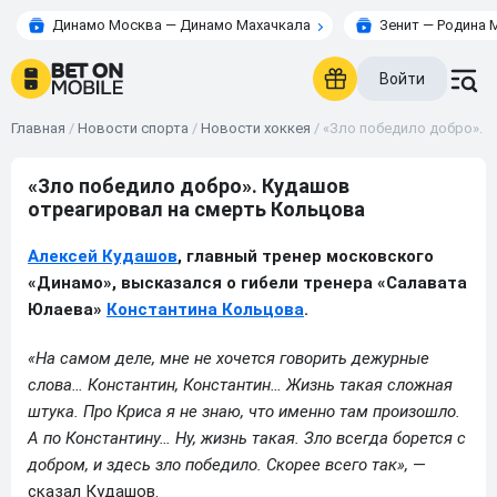
Динамо Москва — Динамо Махачкала
Зенит — Родина 
Войти
Главная
/
Новости спорта
/
Новости хоккея
/
«Зло победило добро». 
«Зло победило добро». Кудашов
отреагировал на смерть Кольцова
Алексей Кудашов
, главный тренер московского
«Динамо», высказался о гибели тренера «Салавата
Юлаева»
Константина Кольцова
.
«На самом деле, мне не хочется говорить дежурные
слова… Константин, Константин… Жизнь такая сложная
штука. Про Криса я не знаю, что именно там произошло.
А по Константину… Ну, жизнь такая. Зло всегда борется с
добром, и здесь зло победило. Скорее всего так»,
—
сказал Кудашов.