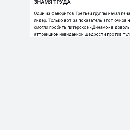
ЗНАМЯ ТРУДА
Один из фаворитов Третьей группы начал печал
лидер. Только вот за показатель этот очков 
смогли пробить питерское «Динамо» в довольн
аттракцион невиданной щедрости против туль
удара отбила штанга, а еще один перекладина
(действительно красивый, если не видели – н
остается вопросом. Как и то, как этот клуб 
ДИНАМО Брянск
Брянцы – еще один фаворит Третьей группы – 
ярок. Почему на удивление? Фигура главного к
исключительно как игрока. Тренерских заслу
глобально несколько осторожно. Что точно н
Вратарь Акмурзин провел несколько лет в си
«Динамо» Шварца, опорник Шалаев играл у Та