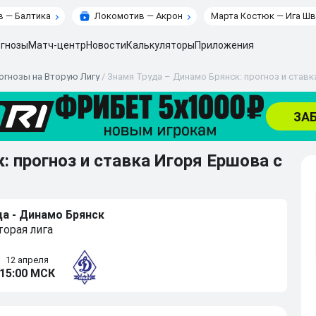
 — Балтика
Локомотив — Акрон
Марта Костюк — Ига Шв
гнозы
Матч-центр
Новости
Калькуляторы
Приложения
огнозы на Вторую Лигу
/
Знамя Труда – Динамо Брянск: прогноз и ставк
: прогноз и ставка Игоря Ершова с
да - Динамо Брянск
торая лига
12 апреля
15:00 МСК