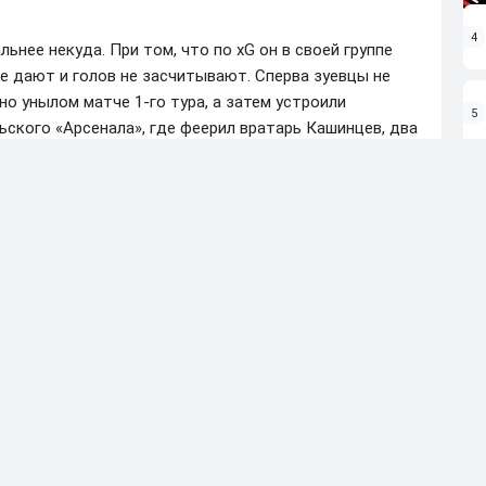
4
ьнее некуда. При том, что по xG он в своей группе
не дают и голов не засчитывают. Сперва зуевцы не
о унылом матче 1-го тура, а затем устроили
5
ского «Арсенала», где феерил вратарь Кашинцев, два
. Автогол туляка Парсегова залетел во все хит-парады
айдите), только где собственные мячи «Знамени»
6
собирается решать задачу выхода в «Серебро».
7
пока на удивление эффективен. Хотя не сказать, что
оуча Канчельскиса, конечно, яркая, но пока
г нет. Поэтому оцениваю шансы бело-голубых
е отнять у «Динамо» так это качественный состав.
стеме «Барселоны», защитник Осокин был на сборах
рханова в Болгарии, а забивает преимущественно