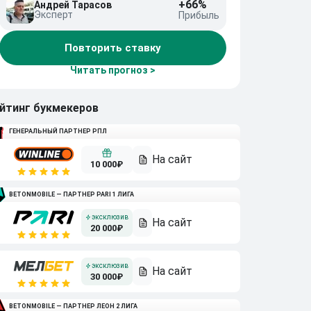
+66%
Андрей Тарасов
Эксперт
Прибыль
Повторить ставку
Читать прогноз >
йтинг букмекеров
ГЕНЕРАЛЬНЫЙ ПАРТНЕР РПЛ
10 000₽
BETONMOBILE — ПАРТНЕР PARI 1 ЛИГА
20 000₽
30 000₽
BETONMOBILE — ПАРТНЕР ЛЕОН 2 ЛИГА