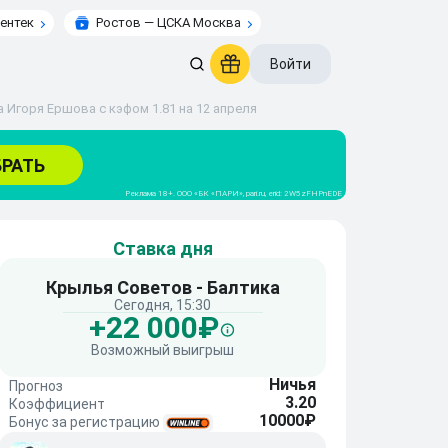
ентек
Ростов — ЦСКА Москва
Войти
а Игоря Ершова с кэфом 1.81 на 12 апреля
Ставка дня
Крылья Советов - Балтика
Сегодня, 15:30
+22 000₽
Возможный выигрыш
Ничья
Прогноз
3.20
Коэффициент
10000₽
Бонус за регистрацию