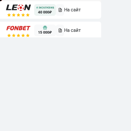
40 000₽
15 000₽
3 000₽
10 000₽
Смотреть всех
Бонусы букмекеров
10 000₽