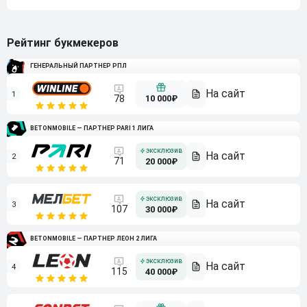
Рейтинг букмекеров
ГЕНЕРАЛЬНЫЙ ПАРТНЕР РПЛ
1
10 000₽
78
BETONMOBILE — ПАРТНЕР PARI 1 ЛИГА
2
71
20 000₽
3
107
30 000₽
BETONMOBILE — ПАРТНЕР ЛЕОН 2 ЛИГА
4
115
40 000₽