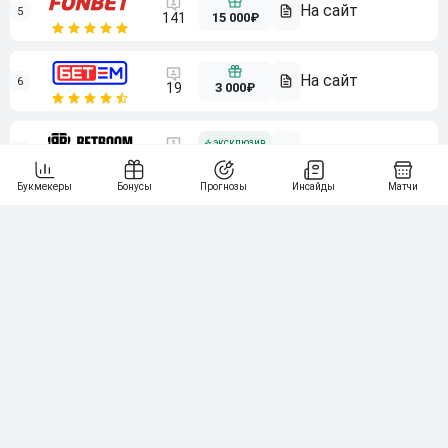
5
15 000₽
141
6
3 000₽
19
7
64
10 000₽
Смотреть всех