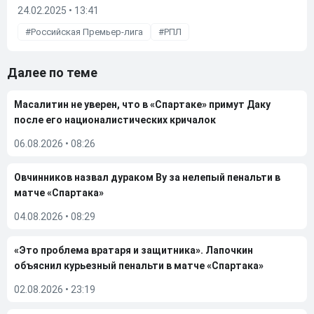
24.02.2025 • 13:41
Российская Премьер-лига
РПЛ
Далее по теме
Масалитин не уверен, что в «Спартаке» примут Даку
после его националистических кричалок
06.08.2026
•
08:26
Овчинников назвал дураком Ву за нелепый пенальти в
матче «Спартака»
04.08.2026
•
08:29
«Это проблема вратаря и защитника». Лапочкин
объяснил курьезный пенальти в матче «Спартака»
02.08.2026
•
23:19