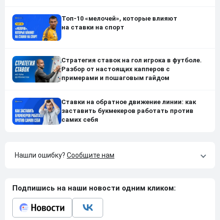
Топ-10 «мелочей», которые влияют
на ставки на спорт
Стратегия ставок на гол игрока в футболе.
Разбор от настоящих капперов с
примерами и пошаговым гайдом
Ставки на обратное движение линии: как
заставить букмекеров работать против
самих себя
Нашли ошибку?
Сообщите нам
Подпишись на наши новости одним кликом: