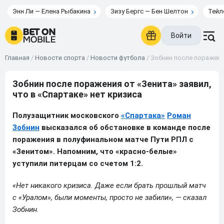
Энн Ли — Елена Рыбакина
Зизу Бергс — Бен Шелтон
Тейл
Войти
Главная
/
Новости спорта
/
Новости футбола
/
Зобнин после поражения
Зобнин после поражения от «Зенита» заявил,
что в «Спартаке» нет кризиса
Полузащитник московского
«Спартака»
Роман
Зобнин
высказался об обстановке в команде после
поражения в полуфинальном матче Пути РПЛ с
«Зенитом». Напомним, что «красно-белые»
уступили питерцам со счетом 1:2.
«Нет никакого кризиса. Даже если брать прошлый матч
с «Уралом», были моменты, просто не забили», — сказал
Зобнин.