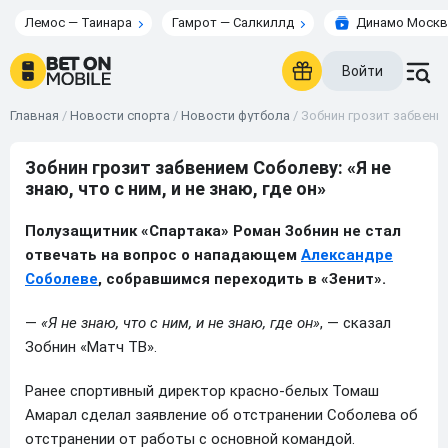
Лемос — Таинара
Гамрот — Салкиллд
Динамо Москв
Войти
Главная
/
Новости спорта
/
Новости футбола
/
Зобнин грозит забвением
Зобнин грозит забвением Соболеву: «Я не
знаю, что с ним, и не знаю, где он»
Полузащитник «Спартака» Роман Зобнин не стал
отвечать на вопрос о нападающем
Александре
Соболеве
, собравшимся переходить в «Зенит».
—
«Я не знаю, что с ним, и не знаю, где он»
, — сказал
Зобнин «Матч ТВ».
Ранее спортивный директор красно-белых Томаш
Амарал сделал заявление об отстранении Соболева об
отстранении от работы с основной командой.