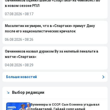
Овчинников оценил шансы «Спартака» на чемпионство
в новом сезоне РПЛ
07.08.2026
•
08:17
Масалитин не уверен, что в «Спартаке» примут Даку
после его националистических кричалок
06.08.2026
•
08:26
Овчинников назвал дураком Ву за нелепый пенальти в
матче «Спартака»
04.08.2026
•
08:29
Больше новостей
Выбор редакции
Букмекеры в СССР. Сын Есенина угадывал
победителей, Гайдай снял целый