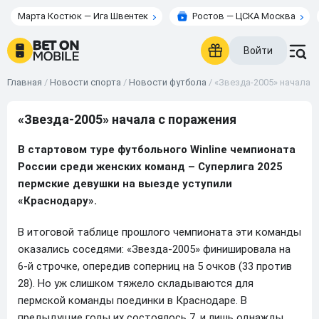
Марта Костюк — Ига Швентек
Ростов — ЦСКА Москва
Войти
Главная
/
Новости спорта
/
Новости футбола
/
«Звезда-2005» начала 
«Звезда-2005» начала с поражения
В стартовом туре футбольного
Winline
чемпионата
России среди женских команд – Суперлига 2025
пермские девушки на выезде уступили
«Краснодару».
В итоговой таблице прошлого чемпионата эти команды
оказались соседями: «Звезда-2005» финишировала на
6-й строчке, опередив соперниц на 5 очков (33 против
28). Но уж слишком тяжело складываются для
пермской команды поединки в Краснодаре. В
предыдущие годы их состоялось 7, и лишь однажды