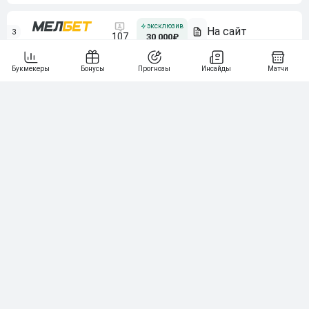
3
107
30 000₽
BETONMOBILE — ПАРТНЕР ЛЕОН 2 ЛИГА
4
115
40 000₽
5
15 000₽
141
6
3 000₽
19
7
64
10 000₽
Смотреть всех