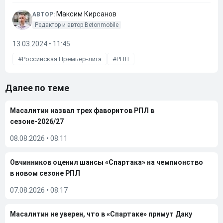
Максим Кирсанов
АВТОР:
Редактор и автор Betonmobile
13.03.2024 • 11:45
Российская Премьер-лига
РПЛ
Далее по теме
Масалитин назвал трех фаворитов РПЛ в
сезоне-2026/27
08.08.2026
•
08:11
Овчинников оценил шансы «Спартака» на чемпионство
в новом сезоне РПЛ
07.08.2026
•
08:17
Масалитин не уверен, что в «Спартаке» примут Даку