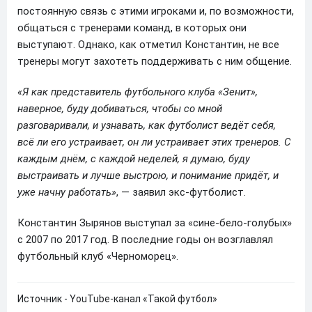
постоянную связь с этими игроками и, по возможности,
общаться с тренерами команд, в которых они
выступают. Однако, как отметил Константин, не все
тренеры могут захотеть поддерживать с ним общение.
«Я как представитель футбольного клуба «Зенит»,
наверное, буду добиваться, чтобы со мной
разговаривали, и узнавать, как футболист ведёт себя,
всё ли его устраивает, он ли устраивает этих тренеров. С
каждым днём, с каждой неделей, я думаю, буду
выстраивать и лучше выстрою, и понимание придёт, и
уже начну работать
»
, — заявил экс-футболист.
Константин Зырянов выступал за «сине-бело-голубых»
с 2007 по 2017 год. В последние годы он возглавлял
футбольный клуб «Черноморец».
Источник - YouTube-канал «Такой футбол»