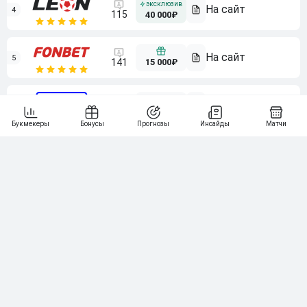
4
115
40 000₽
5
15 000₽
141
6
3 000₽
19
7
64
10 000₽
Смотреть всех